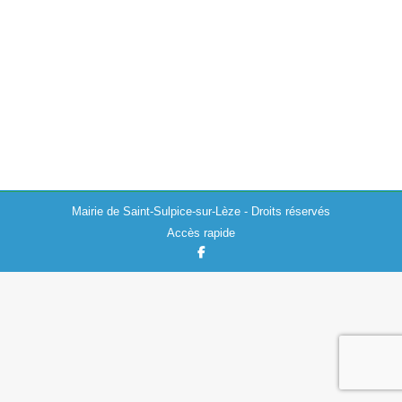
Actualités
,
Emploi
,
Environnement
05/02/2024
La MSA MPS nous informe qu’en ce début d’année
2024, les élus de la MSA MPS ont décidé de venir à la
rencontre des ressortissants MSA sur tous les
territoires.…
Mairie de Saint-Sulpice-sur-Lèze - Droits réservés
Accès rapide