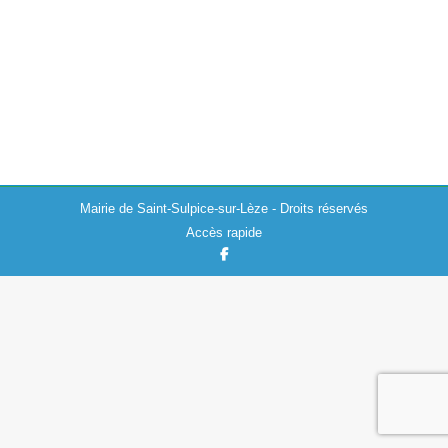
Actualités
09/02/2024
Le secrétariat de mairie sera exceptionnellement fermé
lundi 12 février 2024 après-midi. Réouverture le mardi
13 février 2024 à 8h30.
Mairie de Saint-Sulpice-sur-Lèze - Droits réservés
Accès rapide