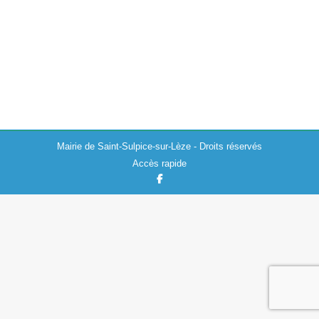
La Communauté de Communes du Volvestre nous
informe que suite à la panne du camion de la collecte
des ordures ménagères, le ramassage va être perturbé.
Les agents font le…
Mairie de Saint-Sulpice-sur-Lèze - Droits réservés
Accès rapide