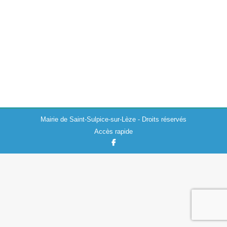
Actualités
,
Environnement
22/02/2024
La préfecture de la Haute-Garonne nous informe que le
département est placé en vigilance orange vent ce jeudi
22 février 2024. En seconde partie d’après-midi, un front
pluvieux balayera la…
Mairie de Saint-Sulpice-sur-Lèze - Droits réservés
Accès rapide