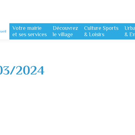
Votre mairie
Découvrez
Culture Sports
Urb
ueil
et ses services
le village
& Loisirs
& E
03/2024