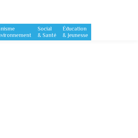
anisme
Social
Éducation
nvironnement
& Santé
& Jeunesse