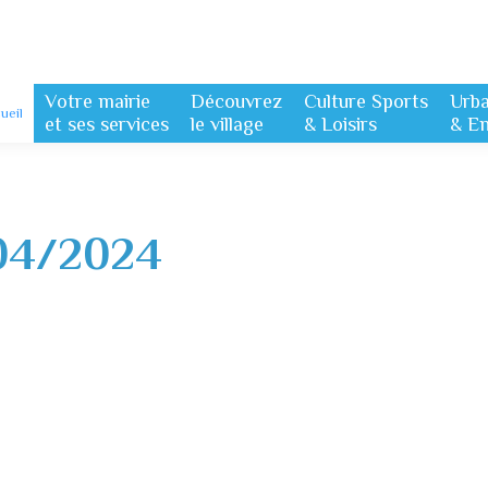
Votre mairie
Découvrez
Culture Sports
Urb
ueil
et ses services
le village
& Loisirs
& E
04/2024