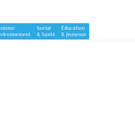
anisme
Social
Éducation
nvironnement
& Santé
& Jeunesse