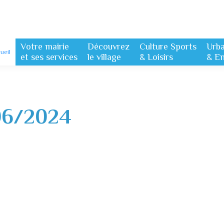
Votre mairie
Découvrez
Culture Sports
Urb
ueil
et ses services
le village
& Loisirs
& E
06/2024