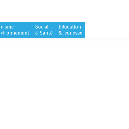
anisme
Social
Éducation
nvironnement
& Santé
& Jeunesse