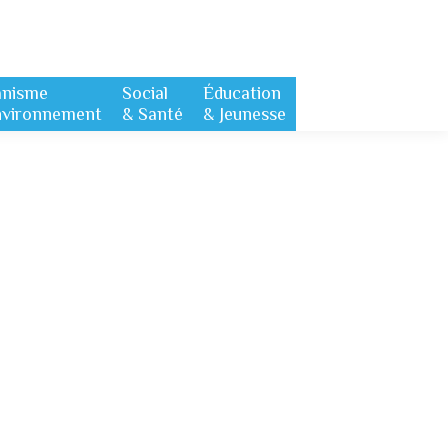
anisme
Social
Éducation
nvironnement
& Santé
& Jeunesse