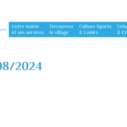
Votre mairie
Découvrez
Culture Sports
Urb
ueil
et ses services
le village
& Loisirs
& E
08/2024