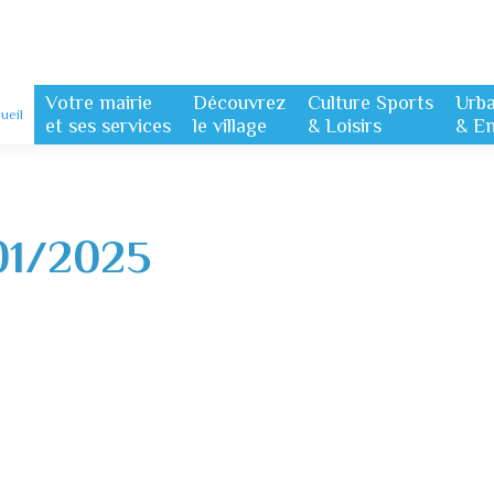
Votre mairie
Découvrez
Culture Sports
Urb
ueil
et ses services
le village
& Loisirs
& E
01/2025