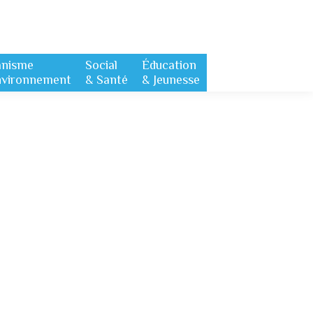
anisme
Social
Éducation
nvironnement
& Santé
& Jeunesse