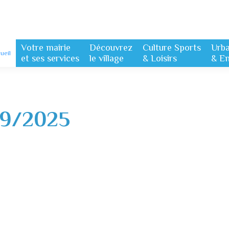
Votre mairie
Découvrez
Culture Sports
Urb
ueil
et ses services
le village
& Loisirs
& E
09/2025