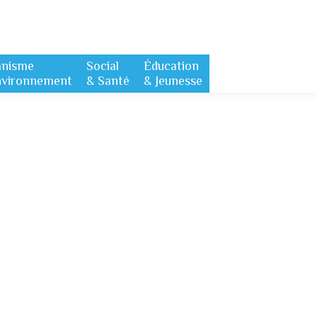
anisme
Social
Éducation
nvironnement
& Santé
& Jeunesse