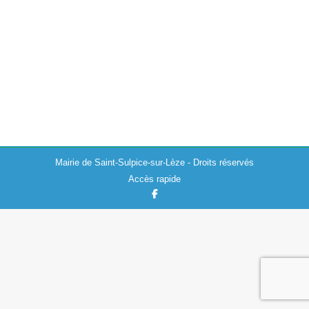
Actualités
,
Culture
28/10/2025
À l’occasion de la cérémonie du 11 novembre, qui
célèbre à la fois la signature de l’armistice de 1918 et la
journée nationale de commémoration de la Victoire et
de…
Mairie de Saint-Sulpice-sur-Lèze - Droits réservés
Accès rapide