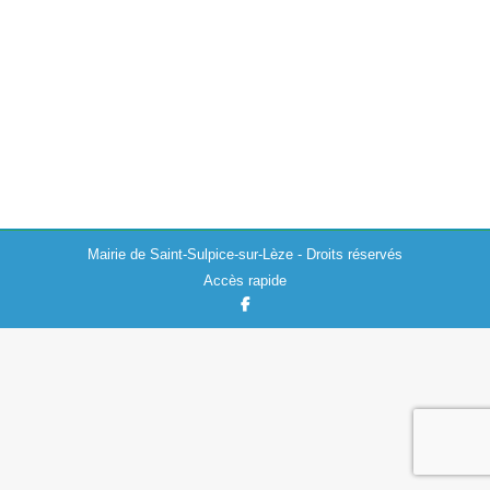
Mardi 11 novembre s’est tenue la cérémonie de
commémoration du 107ème anniversaire de l’Armistice
du 11 novembre 1918 au cimetière de Saint-Sulpice-sur-
Lèze. Le discours de Madame Catherine Vautrin,
ministre des…
Mairie de Saint-Sulpice-sur-Lèze - Droits réservés
Accès rapide