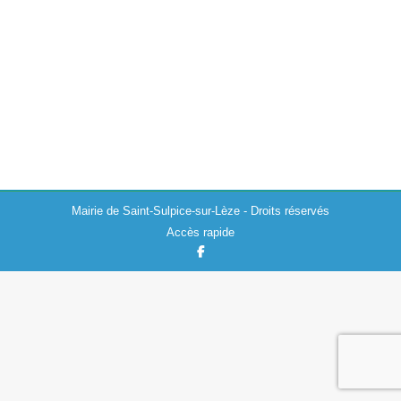
Actualités
08/12/2025
À l’approche des fêtes de fin d’année, la mairie tient à
rappeler à tous les Saint-Sulpiciens de rester vigilants
durant cette période où l’on peut observer une
recrudescence de démarchage…
Mairie de Saint-Sulpice-sur-Lèze - Droits réservés
Accès rapide