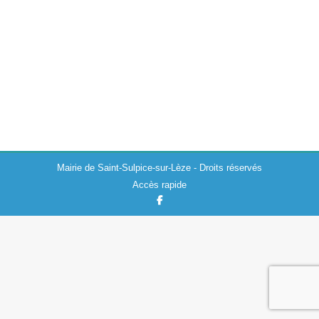
Actualités
,
Elections
21/01/2026
La prochaine réunion publique de la commission de
contrôle des listes électorales aura lieu le lundi 26 janvier
2026 à 17h00 à l’Hôtel Boutaud. Membres titulaires :
Danielle Terrisse (titulaire),…
Mairie de Saint-Sulpice-sur-Lèze - Droits réservés
Accès rapide