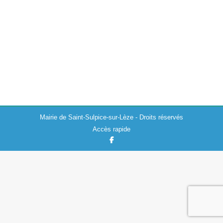
Actualités
01/06/2026
Le 04 mai 2026, la salle des fêtes de Saint-Sulpice-sur-
Lèze a eu l’honneur d’accueillir plus de 70 élus du
territoire réunis à l’invitation du Pôle d’Equilibre Territorial
et Rural (PETR)…
Mairie de Saint-Sulpice-sur-Lèze - Droits réservés
Accès rapide