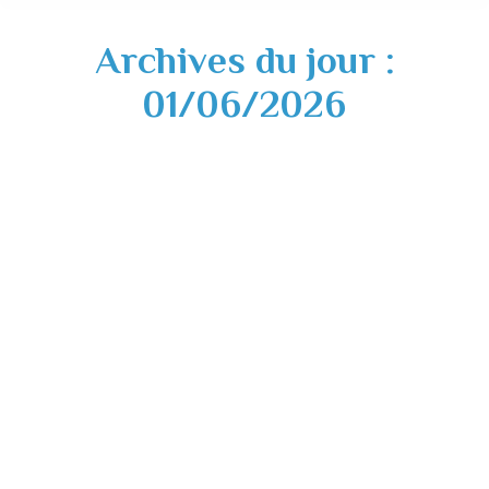
Archives du jour :
01/06/2026
Saint-Sulpice-sur-Lèze, deux fois au cœur
du Pays Sud Toulousain