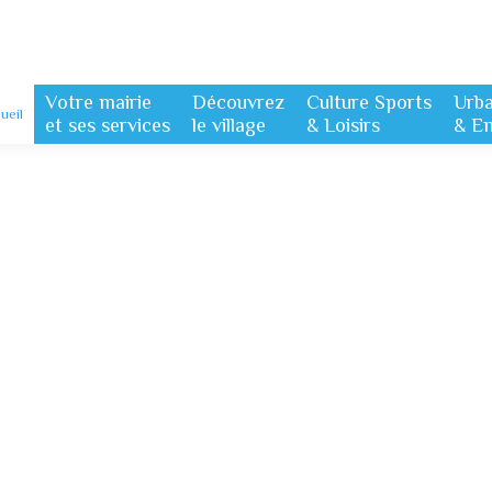
Votre mairie
Découvrez
Culture Sports
Urb
ueil
et ses services
le village
& Loisirs
& E