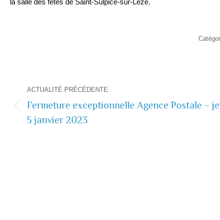
la salle des fêtes de Saint-Sulpice-sur-Lèze.
Catégo
Navigation
ACTUALITÉ PRÉCÉDENTE
de
Fermeture exceptionnelle Agence Postale – je
Actualité
5 janvier 2023
commentaire
précédente