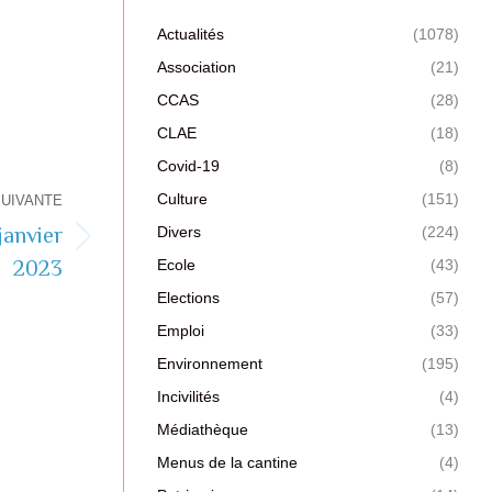
Actualités
(1078)
Association
(21)
CCAS
(28)
CLAE
(18)
Covid-19
(8)
Culture
(151)
SUIVANTE
Divers
(224)
janvier
Ecole
(43)
2023
Elections
(57)
Emploi
(33)
Environnement
(195)
Incivilités
(4)
Médiathèque
(13)
Menus de la cantine
(4)