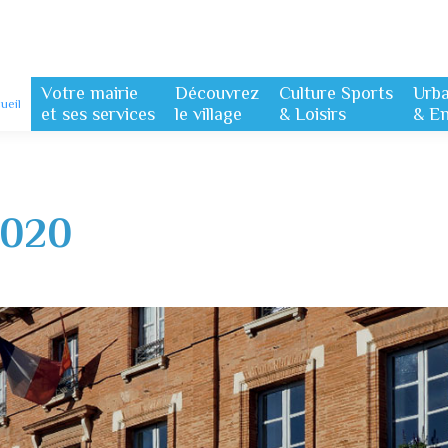
Votre mairie
Découvrez
Culture Sports
Urb
ueil
et ses services
le village
& Loisirs
& E
2020