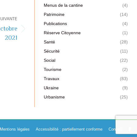
Menus de la cantine
(4)
Patrimoine
(14)
SUIVANTE
Publications
(4)
octobre
Réserve Citoyenne
(1)
2021
Santé
(28)
Sécurité
(11)
Social
(22)
Tourisme
(2)
Travaux
(83)
Ukraine
(9)
Urbanisme
(25)
Mentions légales
Accessibilité : partiellement conforme
Contact