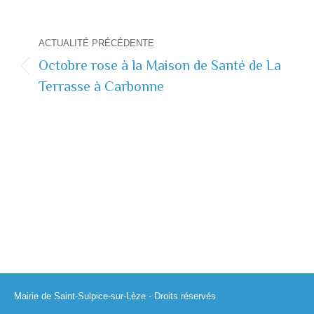
Navigation
ACTUALITÉ PRÉCÉDENTE
de
Octobre rose à la Maison de Santé de La
Actualité
Terrasse à Carbonne
commentaire
précédente
Mairie de Saint-Sulpice-sur-Lèze - Droits réservés