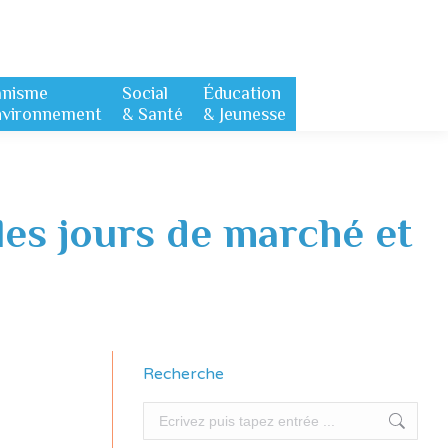
anisme
Social
Éducation
nvironnement
& Santé
& Jeunesse
 les jours de marché et
Recherche
Recherche