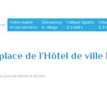
Votre mairie
Découvrez
Culture Sports
Urb
ueil
et ses services
le village
& Loisirs
& E
lace de l’Hôtel de ville
les jours de marché et de foire