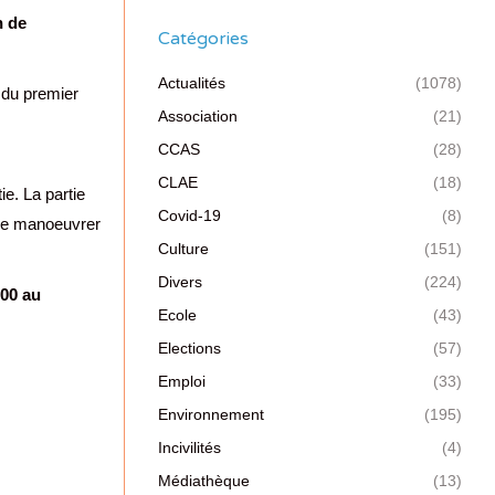
n de
Catégories
Actualités
(1078)
 du premier
Association
(21)
CCAS
(28)
CLAE
(18)
e. La partie
Covid-19
(8)
 de manoeuvrer
Culture
(151)
Divers
(224)
h00 au
Ecole
(43)
Elections
(57)
Emploi
(33)
Environnement
(195)
Incivilités
(4)
Médiathèque
(13)