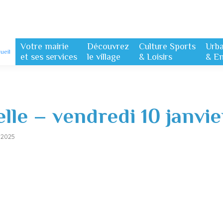
Votre mairie
Découvrez
Culture Sports
Urb
ueil
et ses services
le village
& Loisirs
& E
lle – vendredi 10 janvi
 2025