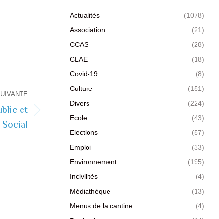
Actualités
(1078)
Association
(21)
CCAS
(28)
CLAE
(18)
Covid-19
(8)
Culture
(151)
SUIVANTE
Divers
(224)
blic et
Ecole
(43)
Social
Elections
(57)
Emploi
(33)
Environnement
(195)
Incivilités
(4)
Médiathèque
(13)
Menus de la cantine
(4)