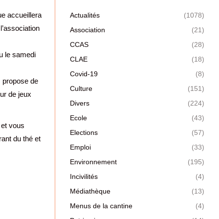
e accueillera
Actualités
(1078)
l’association
Association
(21)
CCAS
(28)
eu le samedi
CLAE
(18)
Covid-19
(8)
s propose de
Culture
(151)
ur de jeux
Divers
(224)
Ecole
(43)
 et vous
Elections
(57)
ant du thé et
Emploi
(33)
Environnement
(195)
Incivilités
(4)
Médiathèque
(13)
Menus de la cantine
(4)