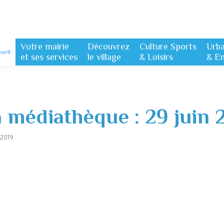
Votre mairie
Découvrez
Culture Sports
Urb
ueil
et ses services
le village
& Loisirs
& E
 médiathèque : 29 juin 
 2019