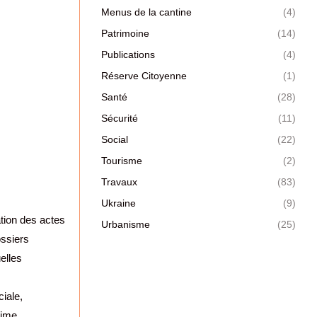
Menus de la cantine
(4)
Patrimoine
(14)
Publications
(4)
Réserve Citoyenne
(1)
Santé
(28)
Sécurité
(11)
Social
(22)
Tourisme
(2)
Travaux
(83)
Ukraine
(9)
ation des actes
Urbanisme
(25)
ossiers
elles
iale,
gime