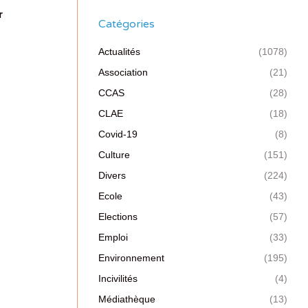
r
Catégories
Actualités
(1078)
Association
(21)
CCAS
(28)
CLAE
(18)
Covid-19
(8)
Culture
(151)
Divers
(224)
Ecole
(43)
Elections
(57)
Emploi
(33)
Environnement
(195)
Incivilités
(4)
Médiathèque
(13)