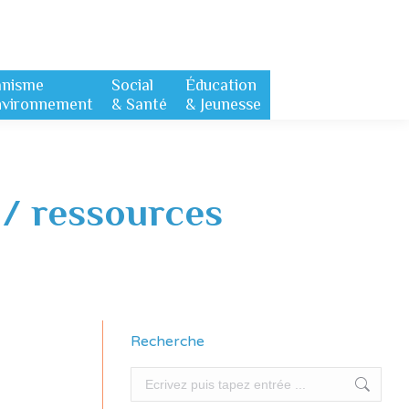
anisme
Social
Éducation
nvironnement
& Santé
& Jeunesse
 / ressources
Recherche
Recherche