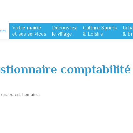
Votre mairie
Découvrez
Culture Sports
Urb
ueil
et ses services
le village
& Loisirs
& E
stionnaire comptabilité
 / ressources humaines