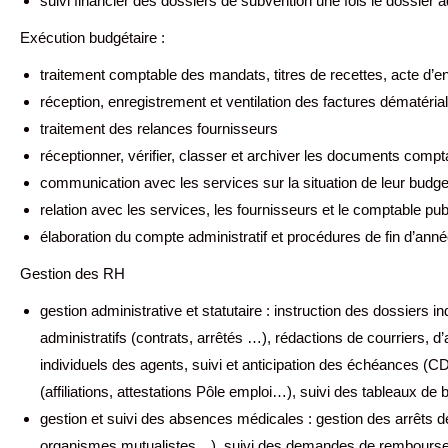
suivi financier des dossiers de subvention une fois le dossier a
Exécution budgétaire :
traitement comptable des mandats, titres de recettes, acte d
réception, enregistrement et ventilation des factures dématéria
traitement des relances fournisseurs
réceptionner, vérifier, classer et archiver les documents compt
communication avec les services sur la situation de leur budge
relation avec les services, les fournisseurs et le comptable pub
élaboration du compte administratif et procédures de fin d’ann
Gestion des RH
gestion administrative et statutaire : instruction des dossiers i
administratifs (contrats, arrêtés …), rédactions de courriers, d’
individuels des agents, suivi et anticipation des échéances (CDD
(affiliations, attestations Pôle emploi…), suivi des tableaux de 
gestion et suivi des absences médicales : gestion des arrêts d
organismes mutualistes…), suivi des demandes de rembourseme