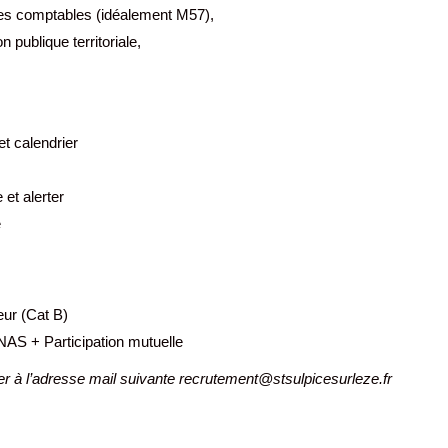
es comptables (idéalement M57),
 publique territoriale,
et calendrier
et alerter
é
eur (Cat B)
AS + Participation mutuelle
ser à l’adresse mail suivante recrutement@stsulpicesurleze.fr