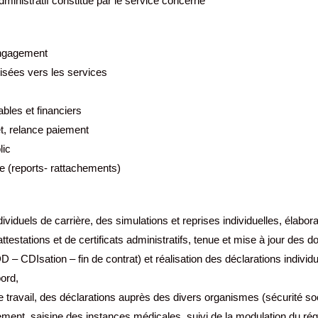
dministratif constitué par le service concerné
’engagement
lisées vers les services
ables et financiers
t, relance paiement
lic
ée (reports- rattachements)
ndividuels de carrière, des simulations et reprises individuelles, élabor
attestations et de certificats administratifs, tenue et mise à jour des d
 – CDIsation – fin de contrat) et réalisation des déclarations individu
bord,
e travail, des déclarations auprès des divers organismes (sécurité soc
nt, saisine des instances médicales, suivi de la modulation du ré