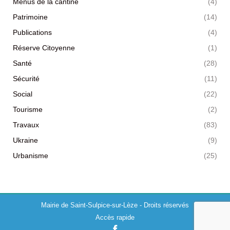
Menus de la cantine
(4)
Patrimoine
(14)
Publications
(4)
Réserve Citoyenne
(1)
Santé
(28)
Sécurité
(11)
Social
(22)
Tourisme
(2)
Travaux
(83)
Ukraine
(9)
Urbanisme
(25)
Mairie de Saint-Sulpice-sur-Lèze - Droits réservés
Accès rapide