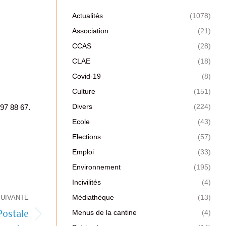
Actualités
(1078)
Association
(21)
CCAS
(28)
CLAE
(18)
Covid-19
(8)
Culture
(151)
Divers
(224)
97 88 67.
Ecole
(43)
Elections
(57)
Emploi
(33)
Environnement
(195)
Incivilités
(4)
Médiathèque
(13)
SUIVANTE
Postale
Menus de la cantine
(4)