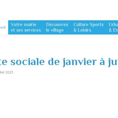
Votre mairie
Découvrez
Culture Sports
Urb
ueil
et ses services
le village
& Loisirs
& E
 sociale de janvier à ju
llet 2023