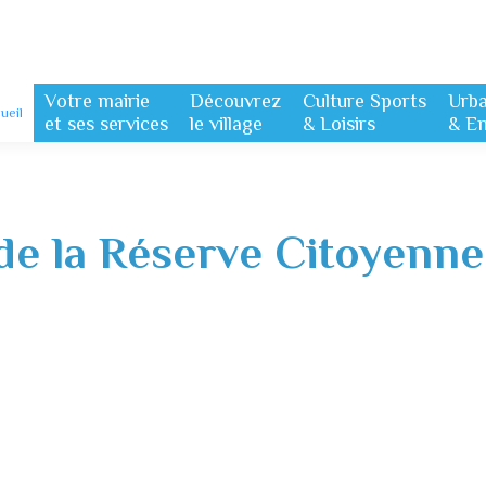
Votre mairie
Découvrez
Culture Sports
Urb
ueil
et ses services
le village
& Loisirs
& E
de la Réserve Citoyenne