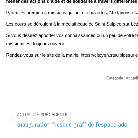
mener des actions d’aide et de solidarité à travers différente
Parmi les premières missions qui ont été ouvertes, “Je favorise l’a
Les cours se déroulent à la médiathèque de Saint-Sulpice-sur-Lèz
Si vous désirez apporter vos connaissances ou un peu de votre temps
missions est toujours ouverte.
Rendez-vous sur le site de la mairie. https://citoyen.stsulpicesurle
Catégorie
Actual
Navigation
ACTUALITÉ PRÉCÉDENTE
de
Inauguration fresque graff de l’espace ado
Actualité
commentaire
précédente