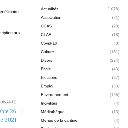
Actualités
(1078)
néficiaire.
Association
(21)
CCAS
(28)
cription aux
CLAE
(18)
Covid-19
(8)
Culture
(151)
Divers
(224)
Ecole
(43)
Elections
(57)
Emploi
(33)
Environnement
(195)
SUIVANTE
Incivilités
(4)
able 26
Médiathèque
(13)
re 2021
Menus de la cantine
(4)