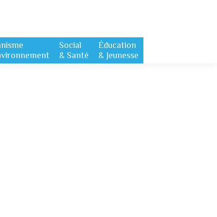
anisme
Social
Éducation
nvironnement
& Santé
& Jeunesse