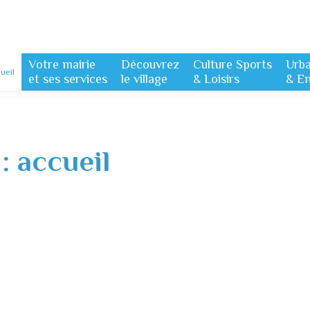
Votre mairie
Découvrez
Culture Sports
Urb
ueil
et ses services
le village
& Loisirs
& E
 :
accueil