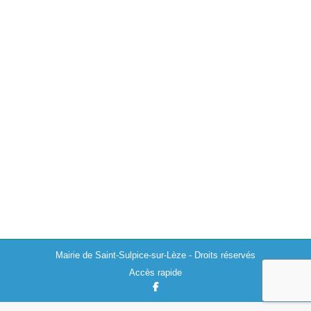
Actualités
,
Divers
,
Environnement
20/10/2020
L’ Agence Régionale de Santé analyse et contrôle la
qualité de l’eau destinée à la consommation humaine.
Elle fournit des bulletins d’information pour les analyses
sur l’eau effectuées sur la…
Consommer local pendant et après le
confinement
Actualités
,
Divers
,
Environnement
16/04/2020
Mairie de Saint-Sulpice-sur-Lèze - Droits réservés
Accès rapide