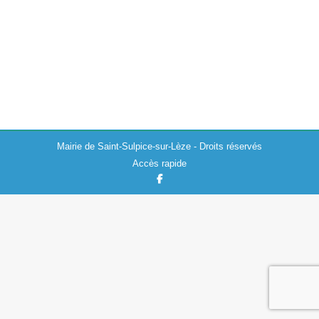
Durant ce week-end prolongé de trois jours, les
habitants du quartier Libre Lèze ainsi que la municipalité,
ont constaté que des détériorations avaient eu lieu. Des
containers situés dans l’un…
Mairie de Saint-Sulpice-sur-Lèze - Droits réservés
Accès rapide