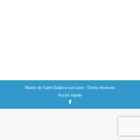
Déviation sur la route de l’Océan – rd622
Actualités
,
Divers
07/08/2018
Suite à l’effondrement d’un hangar situé au 2 route de
l’océan à Saint Sulpice sur Lèze, toute circulation y
compris piétons et cycles est interdite de: l’intersection
route de l’Océan…
Mairie de Saint-Sulpice-sur-Lèze - Droits réservés
Accès rapide