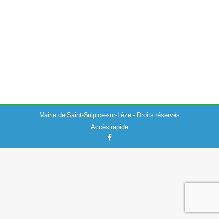
Actualités
,
Environnement
08/04/2022
Tous les ans a lieu le concours des villages fleuris
auquel chaque commune peut participer dans le but
d’obtenir le label. Cette année encore, Saint-Sulpice-sur-
Lèze prend part au concours. En…
Mairie de Saint-Sulpice-sur-Lèze - Droits réservés
Accès rapide