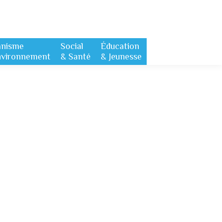
anisme
Social
Éducation
nvironnement
& Santé
& Jeunesse