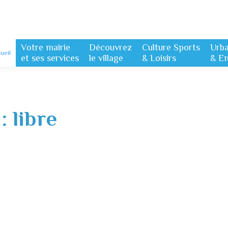
Votre mairie
Découvrez
Culture Sports
Urb
ueil
et ses services
le village
& Loisirs
& E
 :
libre