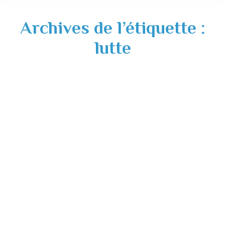
Archives de l’étiquette :
lutte
Journée Internationale de lutte contre
l’homophobie et la transphobie 17 mai