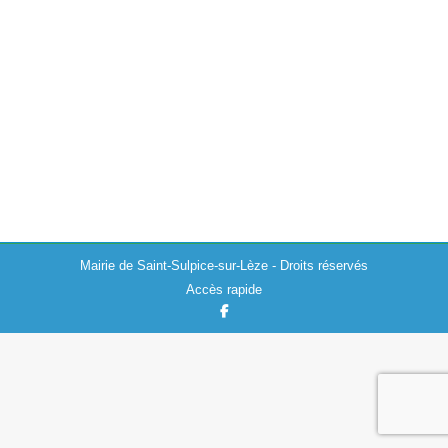
2022
Actualités
,
Culture
17/05/2022
En ce 17 mai 2022 la mairie soutient la Journée
Internationale de lutte contre l’homophobie et la
transphobie, qui a pour but de promouvoir des actions
de sensibilisation et de…
Mairie de Saint-Sulpice-sur-Lèze - Droits réservés
Accès rapide