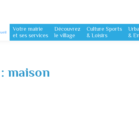
Votre mairie
Découvrez
Culture Sports
Urb
ueil
et ses services
le village
& Loisirs
& E
 :
maison
service SOLIHA est maintenu sur les plateformes téléphoniques ou pa