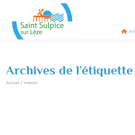
Acc
Archives de l’étiquette
Accueil
/
maison
Rénovation énergétique, adaptation de l’habitat
Environnement
,
Travaux
,
Urbanisme
02/04/2020
Information COVID-19 : l’accueil au public est fermé mais le 
énergétique…