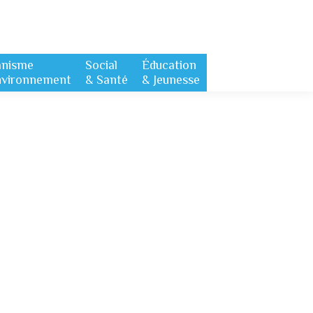
anisme
Social
Éducation
nvironnement
& Santé
& Jeunesse
r courriel : Si vous avez des questions de rénovation