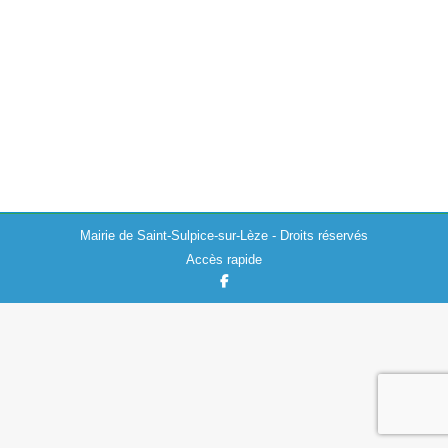
Actualités
,
Urbanisme
10/11/2025
À l’issue de l’enquête publique sur la Révision Générale
du Plan Local d’Urbanisme de Saint-Sulpice-sur-Lèze,
les observations et propositions déposées sur le registre
papier, le registre numérique et par courrier…
Mairie de Saint-Sulpice-sur-Lèze - Droits réservés
Accès rapide