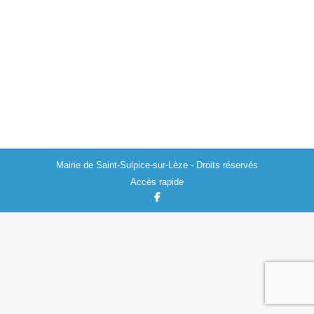
Actualités
,
Travaux
16/11/2023
Le Conseil Départemental de la Haute-Garonne informe
qu’en raison de la dégradation soudaine de la chaussée
sur la RD622, des travaux de renforcement sont prévus
à compter du lundi 20…
Mairie de Saint-Sulpice-sur-Lèze - Droits réservés
Accès rapide