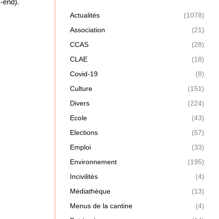
-end).
Actualités
(1078)
Association
(21)
CCAS
(28)
CLAE
(18)
Covid-19
(8)
Culture
(151)
Divers
(224)
Ecole
(43)
Elections
(57)
Emploi
(33)
Environnement
(195)
Incivilités
(4)
Médiathèque
(13)
Menus de la cantine
(4)