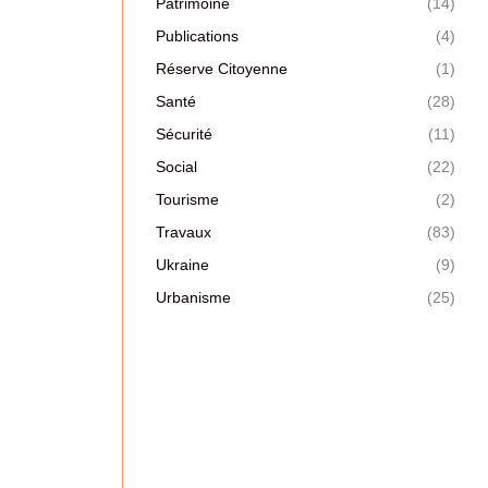
Patrimoine
(14)
Publications
(4)
Réserve Citoyenne
(1)
Santé
(28)
Sécurité
(11)
Social
(22)
Tourisme
(2)
Travaux
(83)
Ukraine
(9)
Urbanisme
(25)