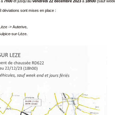
à
7h00
et jusqu’au
vendredi 22 décembre 2023
à
18h00
(sauf week
3 déviations sont mises en place :
Lèze -> Auterive,
Sulpice-sur-Lèze.