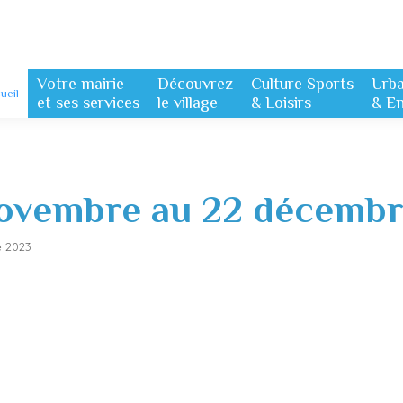
Votre mairie
Découvrez
Culture Sports
Urb
ueil
et ses services
le village
& Loisirs
& E
ovembre au 22 décembr
 2023