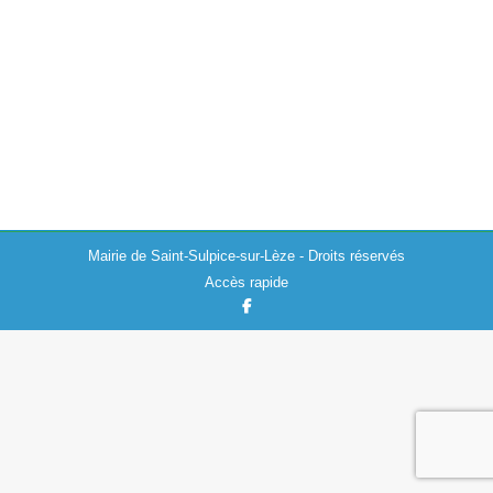
Sylvette Condis, invitée à Carbonne par Denis Turrel,
Président de la Communauté de Communes du
Volvestre avec l’ensemble des maires du Volvestre par
Georges Méric, Président du Conseil Départemental
de…
Mairie de Saint-Sulpice-sur-Lèze - Droits réservés
Accès rapide