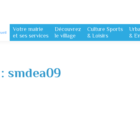
Votre mairie
Découvrez
Culture Sports
Urb
ueil
et ses services
le village
& Loisirs
& E
 :
smdea09