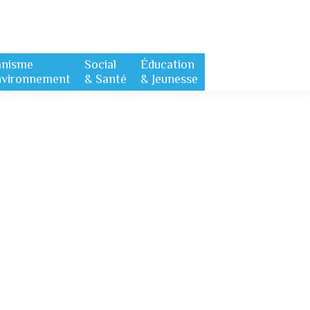
anisme
Social
Éducation
nvironnement
& Santé
& Jeunesse