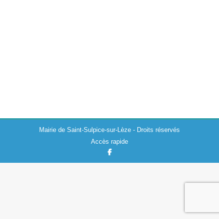
Directs
Actualités
21/05/2026
Rejoignez la Commission Communale des Impôts
Directs (CCID) ! La mairie de Saint-Sulpice-sur-Lèze
renouvelle sa CCID et recherche des habitants
volontaires pour y siéger. C’est quoi la CCID ? C’est…
Mairie de Saint-Sulpice-sur-Lèze - Droits réservés
Accès rapide