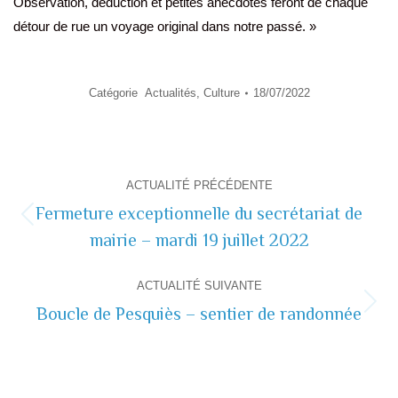
Observation, déduction et petites anecdotes feront de chaque
détour de rue un voyage original dans notre passé. »
Catégorie
Actualités
,
Culture
18/07/2022
Navigation
ACTUALITÉ PRÉCÉDENTE
de
Fermeture exceptionnelle du secrétariat de
Actualité
mairie – mardi 19 juillet 2022
commentaire
précédente
ACTUALITÉ SUIVANTE
Boucle de Pesquiès – sentier de randonnée
Actualité
suivante