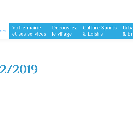
Votre mairie
Découvrez
Culture Sports
Urb
ueil
et ses services
le village
& Loisirs
& E
12/2019