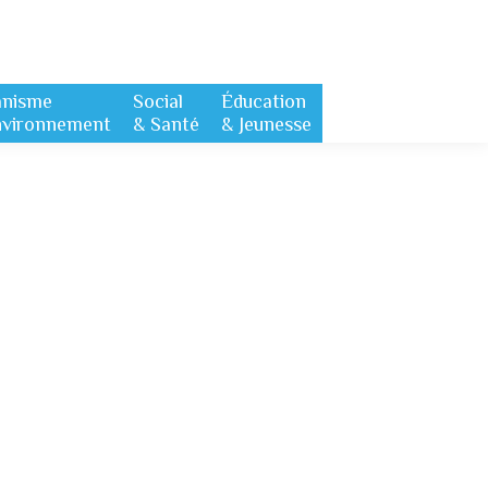
anisme
Social
Éducation
nvironnement
& Santé
& Jeunesse