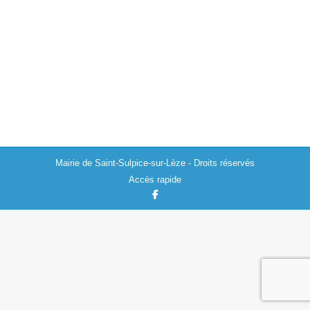
Actualités
,
Travaux
20/10/2021
Suite aux travaux en cours sur la RD622, la COLAS
nous informe que le support du futur revêtement de la
chaussée est déficient, en conséquence son
recouvrement ne peut-être réalisé…
Mairie de Saint-Sulpice-sur-Lèze - Droits réservés
Accès rapide