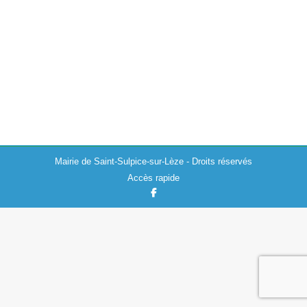
Actualités
,
Ukraine
04/03/2022
Message de Madame le Maire, Sylvette Condis, au
sujet de la République et la situation actuelle en Ukraine.
« En cette période électorale de la Présidence, je
souhaitais m’exprimer sur ce…
Mairie de Saint-Sulpice-sur-Lèze - Droits réservés
Accès rapide