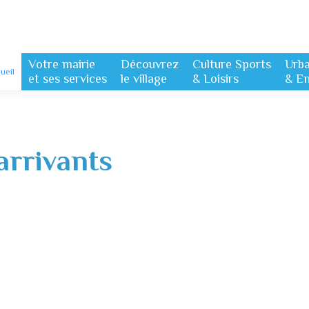
Votre mairie
Découvrez
Culture Sports
Urb
ueil
et ses services
le village
& Loisirs
& E
arrivants