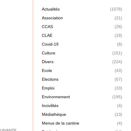
Actualités
(1078)
Association
(21)
CCAS
(28)
CLAE
(18)
Covid-19
(8)
Culture
(151)
Divers
(224)
Ecole
(43)
Elections
(57)
Emploi
(33)
Environnement
(195)
Incivilités
(4)
Médiathèque
(13)
Menus de la cantine
(4)
SUIVANTE