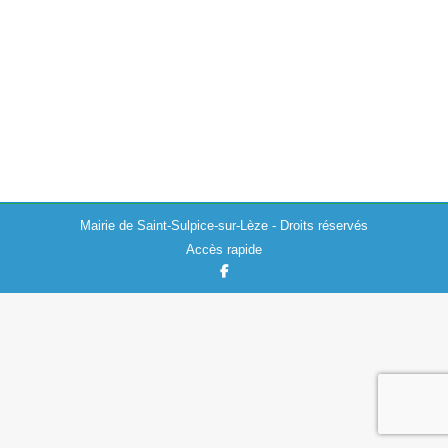
Actualités
,
Elections
10/05/2019
Cartes électorales : Tous les électeurs de Saint Sulpice
sur Lèze recevront la nouvelle carte électorale sur
laquelle apparaît le n° INE. La distribution est en cours
depuis le 07…
Mairie de Saint-Sulpice-sur-Lèze - Droits réservés
Accès rapide