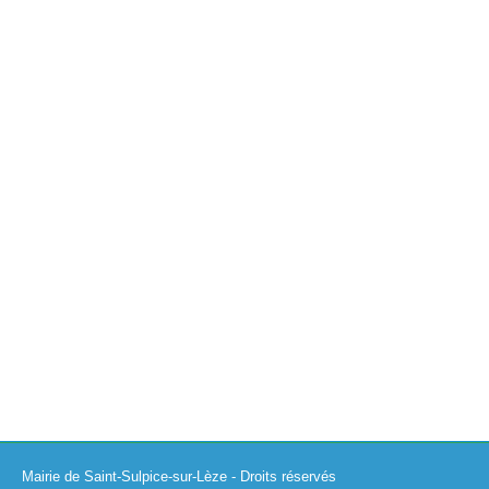
Organisation cantine Covid-19 mars 2021
Actualités
,
Covid-19
15/02/2021
Cette information ne concerne que les enfants de l’école élémen
Mairie de Saint-Sulpice-sur-Lèze - Droits réservés