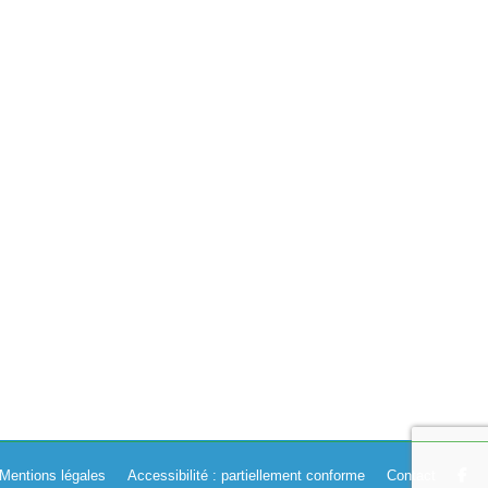
es directions des écoles concernant le nouveau protocole…
Mentions légales
Accessibilité : partiellement conforme
Contact