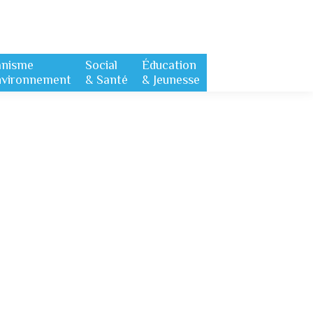
anisme
Social
Éducation
nvironnement
& Santé
& Jeunesse