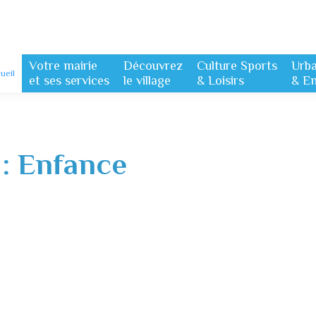
Votre mairie
Découvrez
Culture Sports
Urb
ueil
et ses services
le village
& Loisirs
& E
 :
Enfance