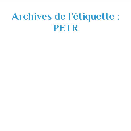
Archives de l’étiquette :
PETR
Saint-Sulpice-sur-Lèze, deux fois au cœur
du Pays Sud Toulousain