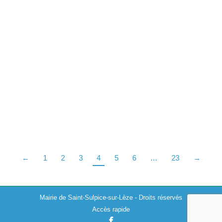
Perturbation réseau eau potable
Actualités
,
Divers
,
Travaux
23/10/2020
Les services du SMDEA prévoient le nettoyage et la
désinfection du Brise charge de Chaumont-chemin de
Marty, sur la commune de Saint-Sulpice-sur-Lèze. En
conséquence, des perturbations sont à prévoir de…
←
1
2
3
4
5
6
…
23
→
Mairie de Saint-Sulpice-sur-Lèze - Droits réservés
Accès rapide