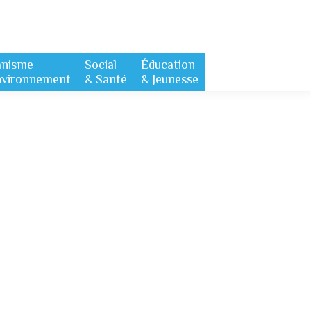
anisme
Social
Éducation
nvironnement
& Santé
& Jeunesse