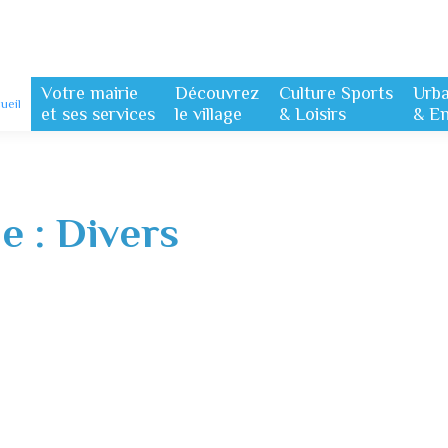
Votre mairie
Découvrez
Culture Sports
Urb
ueil
et ses services
le village
& Loisirs
& E
ie :
Divers