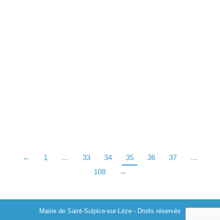
Résultat concours – restauration papier
peint
Actualités
,
Patrimoine
28/03/2024
La mairie de Saint-Sulpice-sur-Lèze a récemment
participé au concours organisé par la Sauvegarde de
l’Art français pour la restauration du papier peint
panoramique couvrant les murs de la salle des…
←
1
…
33
34
35
36
37
…
108
→
Mairie de Saint-Sulpice-sur-Lèze - Droits réservés