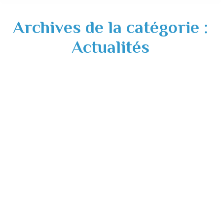
Archives de la catégorie :
Actualités
Travaux Enedis : coupures d’électricité
Actualités
,
Divers
,
Travaux
04/12/2020